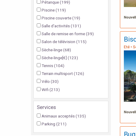
Pétanque
(199)
Piscine
(119)
Nouvell
Piscine couverte
(19)
Salle d'activités
(131)
Salle de remise en forme
(39)
Bis
Salon de télévision
(115)
Eté • 
Sèche-linge
(68)
Sèche-linge[€]
(123)
Tennis
(104)
Terrain multisport
(126)
Vélo
(30)
Wifi
(213)
Services
Nouvell
Animaux acceptés
(135)
Parking
(211)
Bug