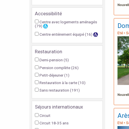
Nouvell
Accessibilité
Centre avec logements aménagés
Do
(79)
Eté • 
Centre entièrement équipé
(16)
Restauration
Demi-pension
(5)
Pension complète
(26)
Petit-déjeuner
(1)
Restauration à la carte
(10)
Sans restauration
(191)
Nouvell
Séjours internationaux
Arè
Circuit
Eté • 
Circuit 18-35 ans