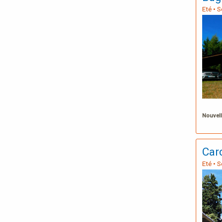
Eté • 
Nouvell
Car
Eté • 