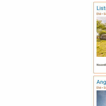
Lis
Eté • 
Nouvell
Ang
Eté • 