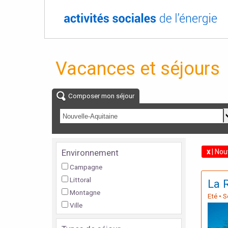
Vacances et séjours
Composer mon séjour
Environnement
x
| Nou
Campagne
Littoral
La 
Montagne
Eté • 
Ville