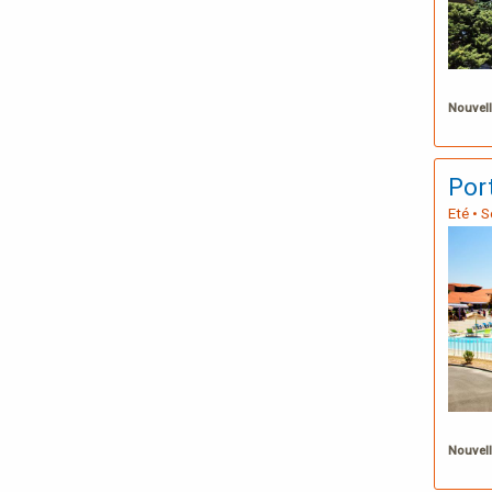
Nouvell
Port
Eté • 
Nouvell