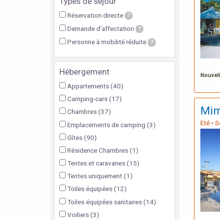
Types de séjour
Réservation directe
?
Demande d'affectation
?
Personne à mobilité réduite
?
Hébergement
Nouvell
Appartements
(40)
Camping-cars
(17)
Mim
Chambres
(37)
Eté • 
Emplacements de camping
(3)
Gîtes
(90)
Résidence Chambres
(1)
Tentes et caravanes
(15)
Tentes uniquement
(1)
Toiles équipées
(12)
Toiles équipées sanitaires
(14)
Voiliers
(3)