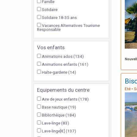
Famille
Solidaire
Solidaire 18-35 ans
Vacances Alternatives Tourisme
Responsable
Vos enfants
Animations ados
(134)
Nouvell
Animations enfants
(161)
Halte-garderie
(14)
Bis
Eté • 
Equipements du centre
Aire de jeux enfants
(178)
Base nautique
(19)
Bibliothèque
(184)
Lave-linge
(83)
Lave-linge[€]
(137)