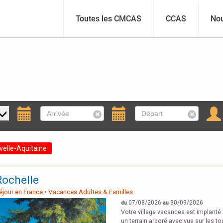
Toutes les CMCAS
CCAS
Nou
X
X
velle-Aquitaine
Rochelle
Séjour en France • Vacances Adultes & Familles
07/08/2026
30/09/2026
du
au
Votre village vacances est implanté à
un terrain arboré avec vue sur les t